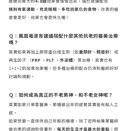
施做完後大約
4-8週
效果會慢慢出來，強烈建議配合
規則有氧運動、充足睡眠、多吃抗氧化的食物
，改善的幅
度會更好、效果也會更持久喔！
Ｑ：鳳凰電波有建議搭配什麼其他抗老的醫美治療
嗎？
其實如果再加上膠原蛋白增生劑（如
童顏針、精靈針
）或 
再生因子 （
PRP 、PLT 、外泌體
）等治療，其實也有
1+1>2的加乘效果喔！但多種治療的配合仍須和醫師好好
討論和規劃。
Ｑ：如何成為真正的不老男神、和不老女神呢？
其實如果只單靠醫美，那種做出來的感覺其實是有點人工
感。
如果想要一直保持自己年輕的模樣，除了定時給專業醫師
做抗老的諮詢和保養外，
每天的生活才是最大的重點：
把