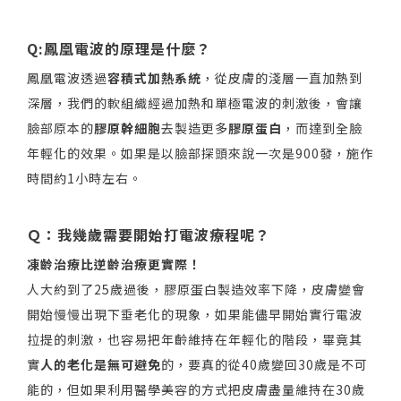
Q:鳳凰電波的原理是什麼？
鳳凰電波透過
容積式加熱系統
，從皮膚的淺層一直加熱到
深層，我們的軟組織經過加熱和單極電波的刺激後，會讓
臉部原本的
膠原幹細胞
去製造更多
膠原蛋白
，而達到全臉
年輕化的效果。如果是以臉部探頭來說一次是900發，施作
時間約1小時左右。
Ｑ：我幾歲需要開始打電波療程呢？
凍齡治療比逆齡治療更實際！
人大約到了25歲過後，膠原蛋白製造效率下降，皮膚變會
開始慢慢出現下垂老化的現象，如果能儘早開始實行電波
拉提的刺激，也容易把年齡維持在年輕化的階段，畢竟其
實
人的老化是無可避免
的，要真的從40歲變回30歲是不可
能的，但如果利用醫學美容的方式把皮膚盡量維持在30歲