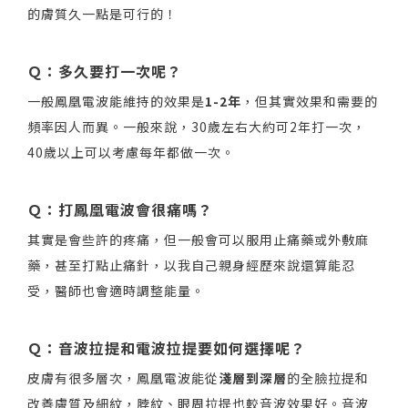
的膚質久一點是可行的！
Ｑ：多久要打一次呢？
一般鳳凰電波能維持的效果是
1-2年
，但其實效果和需要的
頻率因人而異。一般來說，30歲左右大約可2年打一次，
40歲以上可以考慮每年都做一次。
Ｑ：打鳳凰電波會很痛嗎？
其實是會些許的疼痛，但一般會可以服用止痛藥或外敷麻
藥，甚至打點止痛針，以我自己親身經歷來說還算能忍
受，醫師也會適時調整能量。
Ｑ：音波拉提和電波拉提要如何選擇呢？
皮膚有很多層次，鳳凰電波能從
淺層到深層
的全臉拉提和
改善膚質及細紋，脖紋、眼周拉提也較音波效果好。音波