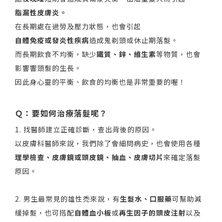
脂漏性皮膚炎。
在長期處在過勞及壓力狀態，也會引起
自體免疫或發炎性疾病
造成鬼剃頭或休止期落髮。
而長期飲食不均衡，缺少
鐵質、鋅、維生素
等物質，也會
影響響頭髮的生長。
因此身心靈的平衡、飲食的均衡也是非常重要的喔！
Ｑ：要如何治療落髮呢？
1. 找醫師建立正確診斷，查出背後的原因。
以皮膚科醫師來說，我們除了會細問病史，也會使用各種
理學檢查、皮膚鏡或頭皮鏡、抽血、皮膚切片
來確定落髮
原因。
2. 男生最常見的雄性禿來說，有
生髮水、口服藥
可幫助減
緩掉髮，也可搭配
自體血小板
或
再生因子的頭皮注射
以及