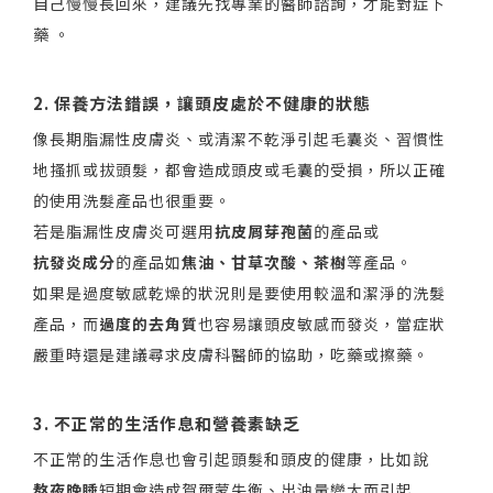
自己慢慢長回來，建議先找專業的醫師諮詢，才能對症下
藥 。
2. 保養方法錯誤，讓頭皮處於不健康的狀態
像長期脂漏性皮膚炎、或清潔不乾淨引起毛囊炎、習慣性
地搔抓或拔頭髮，都會造成頭皮或毛囊的受損，所以正確
的使用洗髮產品也很重要。
若是脂漏性皮膚炎可選用
抗皮屑芽孢菌
的產品或
抗發炎成分
的產品如
焦油、甘草次酸、茶樹
等產品。
如果是過度敏感乾燥的狀況則是要使用較溫和潔淨的洗髮
產品，而
過度的去角質
也容易讓頭皮敏感而發炎，當症狀
嚴重時還是建議尋求皮膚科醫師的協助，吃藥或擦藥。
3. 不正常的生活作息和營養素缺乏
不正常的生活作息也會引起頭髮和頭皮的健康，比如說
熬夜晚睡
短期會造成賀爾蒙失衡、出油量變大而引起