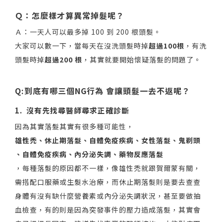
Ｑ：怎麼樣才算異常掉髮呢？
Ａ：一天人可以最多掉 100 到 200 根頭髮。
大家可以數一下，當每天在沒洗頭髮時掉
超過100根
，有洗
頭髮時掉
超過200 根
，其實就要開始懷疑落髮的問題了。
Q:到底有哪三個NG行為 會讓頭髮一去不返呢？
1.  沒有先找尋醫師尋求正確診斷
因為其實落髮其實有很多種可能性，
雄性禿、休止期落髮、自體免疫疾病、女性落髮、鬼剃頭 
、自體免疫疾病、內分泌失調、藥物反應落髮
，每種落髮的原因都不一樣，像雄性禿就跟賀爾蒙有關，
需搭配口服藥或生髮水治療，而休止期落髮則是要去查查
身體有沒有缺什麼營養素或內分泌失調狀況，甚至要做抽
血檢查，有的則是因為突發事件的壓力造成落髮，其實會